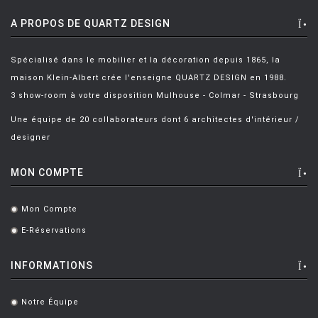
A PROPOS DE QUARTZ DESIGN
BARBER E. & OSGERBY J.
[14]
BARBIERI Roberto
[2]
Spécialisé dans le mobilier et la décoration depuis 1865, la
BARBIERI Raul
[1]
maison Klein-Albert crée l'enseigne QUARTZ DESIGN en 1988.
3 show-room à votre disposition Mulhouse - Colmar - Strasbourg
BARBIERI ET MARIANELLI
[7]
Une équipe de 20 collaborateurs dont 6 architectes d'intérieur /
BARCELLA Angelo
[1]
designer
BARTOLI Carlo
[8]
MON COMPTE
BECKER Dorothee
[2]
BELLINI Mario
[6]
Mon Compte
.
BENNO Vinatzer
[1]
E-Réservations
.
BERGMAN Alex
[2]
INFORMATIONS
BERTHIER Marc
[3]
Notre Équipe
BERTI Enzo
[2]
.