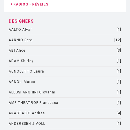
RADIOS - RÉVEILS
DESIGNERS
AALTO Alvar
[1]
AARNIO Eero
[12]
ABI Alice
[3]
ADAM Shirley
[1]
AGNOLETTO Laura
[1]
AGNOLI Marco
[1]
ALESSI ANGHINI Giovanni
[1]
AMFITHEATROF Francesca
[1]
ANASTASIO Andrea
[4]
ANDERSSEN & VOLL
[1]