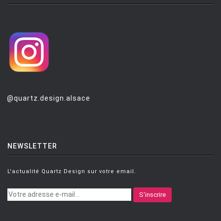
BRANZI Andrea
[2]
BRASS Clare
[3]
BREUER Marcel
[6]
CAMPANA Fratelli
[5]
CASTIGLIONI Achille
[8]
CASTIGLIONI ACHILLE ET PIER
[5]
@quartz.design.alsace
CATELLANI Enzo
[7]
CAZZANIGA Piergiorgio
[6]
CHARLOT Michel
[3]
NEWSLETTER
CHIAVE Gabriele
[2]
L'actualité Quartz Design sur votre email.
CISOTTI BIAGIO
[1]
S'inscrire
CITTERIO Antonio
[49]
CITTERIO ET LÖW
[2]