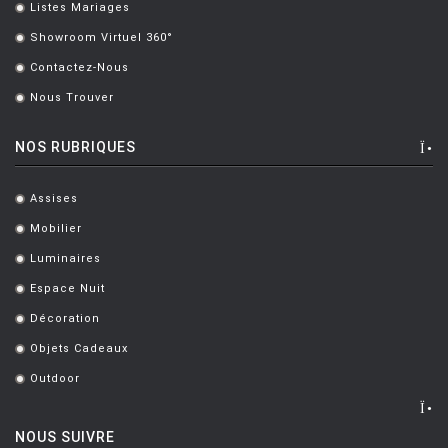
Listes Mariages
.
BERTOIA Harry
[8]
Showroom Virtuel 360°
.
BERTONCINI LUCIANO
[2]
Contactez-Nous
.
BEY JURGEN
[3]
Nous Trouver
.
BOERI Cini
[1]
NOS RUBRIQUES
BORTOLANI Fabio
[4]
BOTTA Mario
[1]
Assises
.
Mobilier
.
BOTTIN Valerio
[1]
Luminaires
.
BOUCQUILLON Michel
[1]
Espace Nuit
.
BOULMIER EDOUARD
[1]
Décoration
.
BOUROULLEC Ronan & Erwan
[46]
Objets Cadeaux
.
BOZZOLI Lorenza
[1]
Outdoor
.
BRANDT MARIANNE
[1]
NOUS SUIVRE