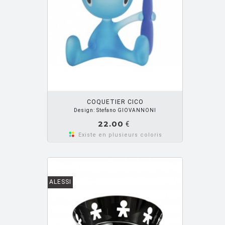
OUTER PANIER
COQUETIER CICO
Design: Stefano GIOVANNONI
22.00
€
Existe en plusieurs coloris
ALESSI