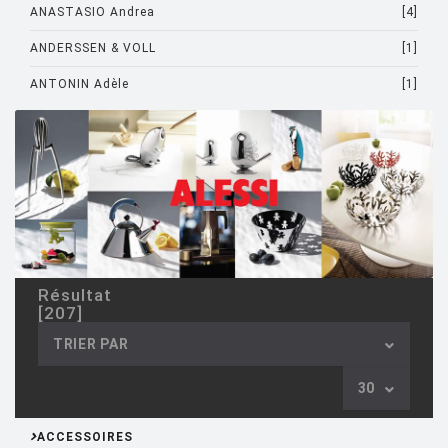
ANASTASIO Andrea
[4]
ANDERSSEN & VOLL
[1]
ANTONIN Adèle
[1]
ARAD Ron
[10]
ARCHIRIVOLTO
[1]
ASTI Sergio
[1]
ASTORI Miki
[1]
AULENTI Gae
[4]
Résultat
AULENTI GAE / CASTIGLIONI PIERO
[2]
[207]
AZUMI Shin
[5]
TRIER PAR
BAAS Maarten
[2]
30
BAGNI Alvino
[2]
ACCESSOIRES
BALDESSARI & BALDESSARI
[3]