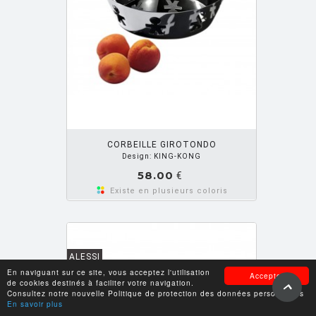
OUTER PANIER
CORBEILLE GIROTONDO
Design: KING-KONG
58.00
€
Existe en plusieurs coloris
ALESSI
En naviguant sur ce site, vous acceptez l'utilisation
Accepter
de cookies destinés à faciliter votre navigation.
Consultez notre nouvelle Politique de protection des données personnelles
En savoir plus