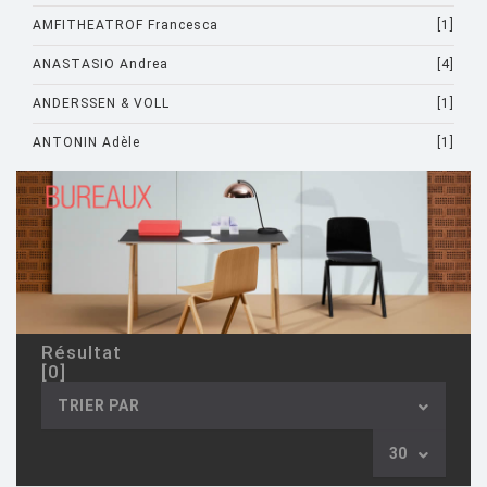
AMFITHEATROF Francesca
[1]
ANASTASIO Andrea
[4]
ANDERSSEN & VOLL
[1]
ANTONIN Adèle
[1]
ARAD Ron
[10]
ARCHIRIVOLTO
[1]
ASTI Sergio
[1]
ASTORI Miki
[1]
AULENTI Gae
[4]
Résultat
[0]
AULENTI GAE / CASTIGLIONI PIERO
[2]
TRIER PAR
AZUMI Shin
[5]
30
BAAS Maarten
[2]