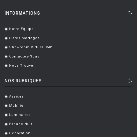
BERGMAN Alex
[2]
INFORMATIONS
BERTHIER Marc
[3]
Notre Équipe
BERTI Enzo
[2]
.
Listes Mariages
.
BERTOIA Harry
[8]
Showroom Virtuel 360°
.
BERTONCINI LUCIANO
[2]
Contactez-Nous
.
BEY JURGEN
[3]
Nous Trouver
.
BOERI Cini
[1]
NOS RUBRIQUES
BORTOLANI Fabio
[4]
BOTTA Mario
[1]
Assises
.
Mobilier
.
BOTTIN Valerio
[1]
Luminaires
.
BOUCQUILLON Michel
[1]
Espace Nuit
.
BOULMIER EDOUARD
[1]
Décoration
.