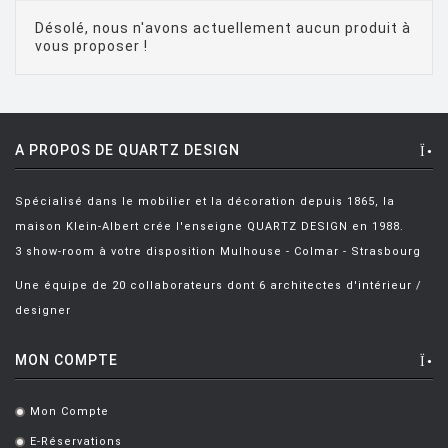
BAGNI Alvino
[2]
Désolé, nous n'avons actuellement aucun produit à
BALDESSARI & BALDESSARI
[3]
vous proposer !
BALMORAL Uto
[1]
BAOBAB COLLECTION
[1]
A PROPOS DE QUARTZ DESIGN
BARBER E. & OSGERBY J.
[14]
BARBIERI Roberto
[2]
Spécialisé dans le mobilier et la décoration depuis 1865, la
BARBIERI Raul
[1]
maison Klein-Albert crée l'enseigne QUARTZ DESIGN en 1988.
3 show-room à votre disposition Mulhouse - Colmar - Strasbourg
BARBIERI ET MARIANELLI
[7]
Une équipe de 20 collaborateurs dont 6 architectes d'intérieur /
BARCELLA Angelo
[1]
designer
BARTOLI Carlo
[8]
MON COMPTE
BECKER Dorothee
[2]
BELLINI Mario
[6]
Mon Compte
.
BENNO Vinatzer
[1]
E-Réservations
.