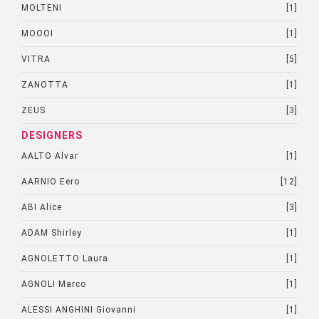
MOLTENI
[1]
MOOOI
[1]
VITRA
[5]
ZANOTTA
[1]
ZEUS
[3]
DESIGNERS
AALTO Alvar
[1]
AARNIO Eero
[12]
ABI Alice
[3]
ADAM Shirley
[1]
AGNOLETTO Laura
[1]
AGNOLI Marco
[1]
ALESSI ANGHINI Giovanni
[1]