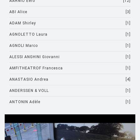
AARNIO Eero
[12]
ABI Alice
[3]
ADAM Shirley
[1]
AGNOLETTO Laura
[1]
AGNOLI Marco
[1]
ALESSI ANGHINI Giovanni
[1]
AMFITHEATROF Francesca
[1]
ANASTASIO Andrea
[4]
ANDERSSEN & VOLL
[1]
ANTONIN Adèle
[1]
ARAD Ron
[10]
ARCHIRIVOLTO
[1]
ASTI Sergio
[1]