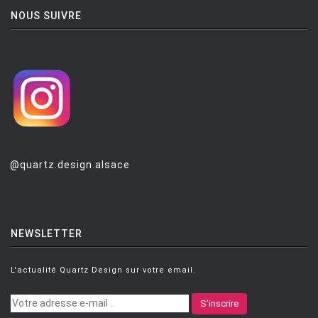
DESIGN BARTOLI
[1]
NOUS SUIVRE
DESIGN PAGNON ET PELHAITRE
[2]
DESIGN PENTAGON
[1]
DESIGN SHIN & TOMOKO AZUMI
[8]
DI ROSA Mattia
[3]
DI ROSA MATTIA
[2]
DINEEN ANITA
[1]
@quartz.design.alsace
DIXON Tom
[1]
DIXON Tom
[1]
NEWSLETTER
DOLCINI David
[1]
DORDONI Rodolfo
[17]
L'actualité Quartz Design sur votre email.
DROCCO / MELLO Guido / Franco
[1]
S'inscrire
DUCAROY MICHEL
[4]