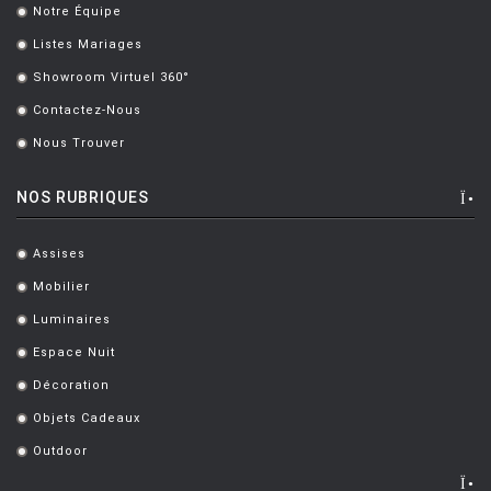
Notre Équipe
.
CORAY Hans
[1]
Listes Mariages
.
CORNISH Adam
[2]
Showroom Virtuel 360°
.
Contactez-Nous
CRS FIAM
[7]
.
Nous Trouver
.
D'URBINO
[2]
DE BEVILACQUA, CARLOTTA
[2]
NOS RUBRIQUES
DE LUCCHI Michele
[9]
Assises
.
DE LUCCHI M. & UBBENS H.
[3]
Mobilier
.
DE LUCCHI M. ET FASSINA G.
[3]
Luminaires
.
DEGERMARK Joel
[1]
Espace Nuit
.
Décoration
DELTOUR Pauline
[1]
.
Objets Cadeaux
.
DEMAKERSVAN
[1]
Outdoor
.
DENEEF Jacques
[3]