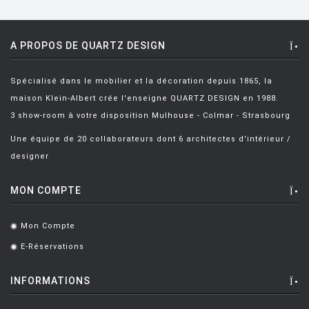
CASTIGLIONI Achille
[8]
CASTIGLIONI ACHILLE ET PIER
[5]
A PROPOS DE QUARTZ DESIGN
CATELLANI Enzo
[7]
CAZZANIGA Piergiorgio
[6]
Spécialisé dans le mobilier et la décoration depuis 1865, la
maison Klein-Albert crée l'enseigne QUARTZ DESIGN en 1988.
CHARLOT Michel
[3]
3 show-room à votre disposition Mulhouse - Colmar - Strasbourg
CHIAVE Gabriele
[2]
Une équipe de 20 collaborateurs dont 6 architectes d'intérieur /
CISOTTI BIAGIO
[1]
designer
CITTERIO Antonio
[49]
MON COMPTE
CITTERIO ET LÖW
[2]
Mon Compte
.
CITTERIO ET NGUYEN
[2]
E-Réservations
.
CLOTET Lluis
[2]
COLOMBO Joe
[1]
INFORMATIONS
CONRAN Terence
[2]