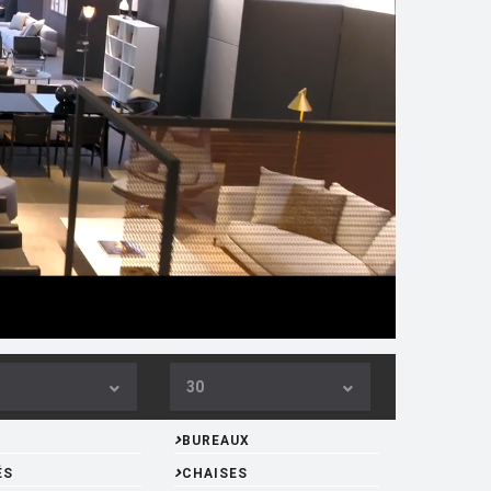
30
BUREAUX
ÉS
CHAISES