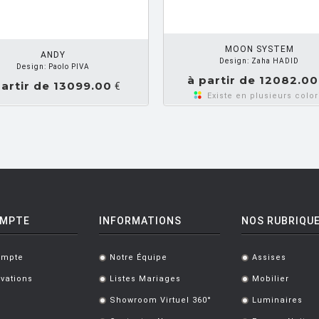
DEMANDEZ UN DEVIS
MOON SYSTEM
ANDY
Design: Zaha HADID
Design: Paolo PIVA
à partir de 12082.00
partir de 13099.00
€
Existe en plusieurs color
OMPTE
INFORMATIONS
NOS RUBRIQU
ompte
Notre Équipe
Assises
.
.
vations
Listes Mariages
Mobilier
.
.
Showroom Virtuel 360°
Luminaires
.
.