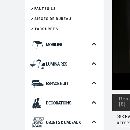
FAUTEUILS
SIÈGES DE BUREAU
TABOURETS
MOBILIER
LUMINAIRES
ESPACE NUIT
Résu
DÉCORATIONS
[8]
5 CH
OBJETS & CADEAUX
OFFER