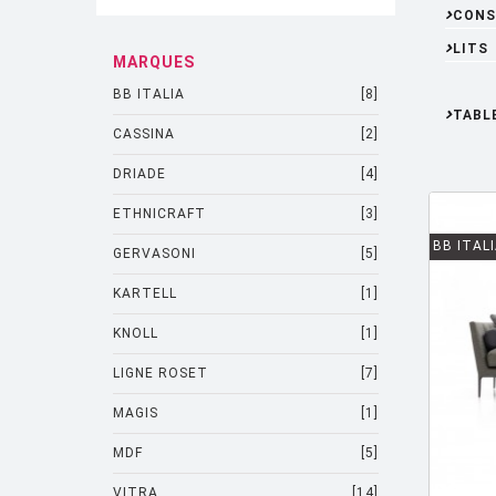
CONS
LITS
MARQUES
BB ITALIA
[8]
TABL
CASSINA
[2]
DRIADE
[4]
ETHNICRAFT
[3]
BB ITAL
GERVASONI
[5]
KARTELL
[1]
KNOLL
[1]
LIGNE ROSET
[7]
MAGIS
[1]
MDF
[5]
VITRA
[14]