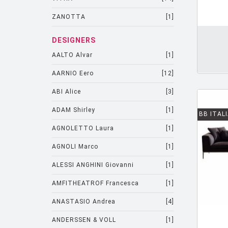
AJOUTER PANIER
ZANOTTA
[1]
DESIGNERS
AALTO Alvar
[1]
AARNIO Eero
[12]
ABI Alice
[3]
ADAM Shirley
[1]
BB ITAL
AGNOLETTO Laura
[1]
AGNOLI Marco
[1]
ALESSI ANGHINI Giovanni
[1]
AMFITHEATROF Francesca
[1]
ANASTASIO Andrea
[4]
ANDERSSEN & VOLL
[1]