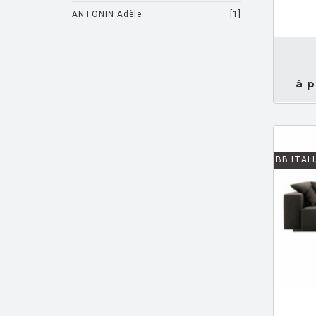
ANTONIN Adèle
[1]
DEMANDEZ UN DEVIS
ARAD Ron
[10]
ARCHIRIVOLTO
[1]
à p
ASTI Sergio
[1]
ASTORI Miki
[1]
AULENTI Gae
[4]
BB ITAL
AULENTI GAE / CASTIGLIONI PIERO
[2]
AZUMI Shin
[5]
BAAS Maarten
[2]
BAGNI Alvino
[2]
BALDESSARI & BALDESSARI
[3]
BALMORAL Uto
[1]