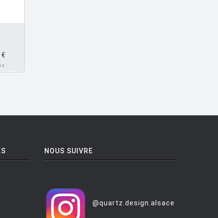
€
is
ES
NOUS SUIVRE
@quartz.design.alsace