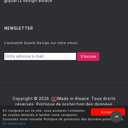
MATTIOLI GIANCARLO
[1]
@quartz.design.alsace
MAURER Ingo
[14]
MEDA Alberto e Francesco
[4]
NEWSLETTER
MEDA Luca
[1]
MEDA Alberto
[8]
L'actualité Quartz Design sur votre email.
MEDA ALBERTO ET RIZZATTO PAOLO
[1]
S'inscrire
MELIOTA Fabio
[3]
MENDINI Alessandro
[10]
MIRRI Myriam
[11]
MIYAKE Arihiro
[2]
Copyright © 2026
Made in Alsace. Tous droits
MIYAKE Issey
[3]
réservés.
Politique de protection des données
personnelles
|
Mentions légales
|
Conditions générales
En naviguant sur ce site, vous acceptez l'utilisation
Accepter
MOLLINO Carlo
[5]
de vente
de cookies destinés à faciliter votre navigation.
Consultez notre nouvelle Politique de protection des données personnelles
En savoir plus
MONNI Karri
[6]