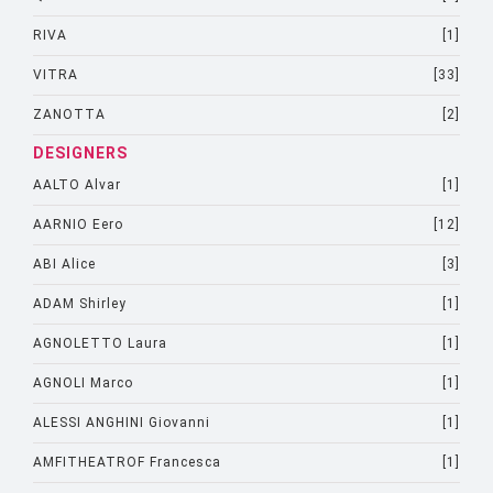
RIVA
[1]
VITRA
[33]
ZANOTTA
[2]
DESIGNERS
AALTO Alvar
[1]
AARNIO Eero
[12]
ABI Alice
[3]
ADAM Shirley
[1]
AGNOLETTO Laura
[1]
AGNOLI Marco
[1]
ALESSI ANGHINI Giovanni
[1]
AMFITHEATROF Francesca
[1]