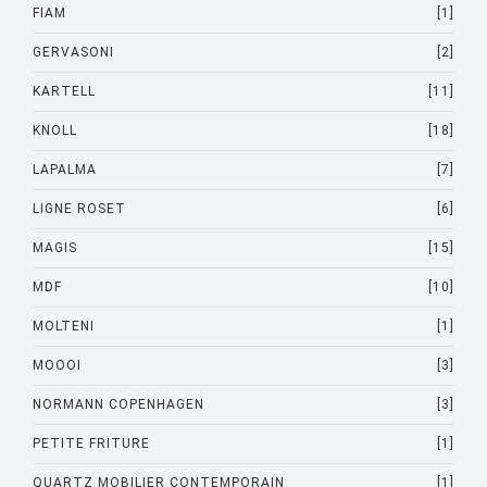
FIAM
[1]
GERVASONI
[2]
KARTELL
[11]
KNOLL
[18]
LAPALMA
[7]
LIGNE ROSET
[6]
MAGIS
[15]
MDF
[10]
MOLTENI
[1]
MOOOI
[3]
NORMANN COPENHAGEN
[3]
PETITE FRITURE
[1]
QUARTZ MOBILIER CONTEMPORAIN
[1]