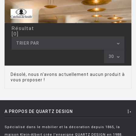
ASTORI Miki
[1]
AULENTI Gae
[4]
Résultat
AULENTI GAE / CASTIGLIONI PIERO
[2]
[0]
AZUMI Shin
[5]
TRIER PAR
BAAS Maarten
[2]
30
BAGNI Alvino
[2]
BALDESSARI & BALDESSARI
[3]
Désolé, nous n'avons actuellement aucun produit à
vous proposer !
BALMORAL Uto
[1]
BAOBAB COLLECTION
[1]
BARBER E. & OSGERBY J.
[14]
A PROPOS DE QUARTZ DESIGN
BARBIERI Roberto
[2]
BARBIERI Raul
[1]
Spécialisé dans le mobilier et la décoration depuis 1865, la
maison Klein-Albert crée l'enseigne QUARTZ DESIGN en 1988.