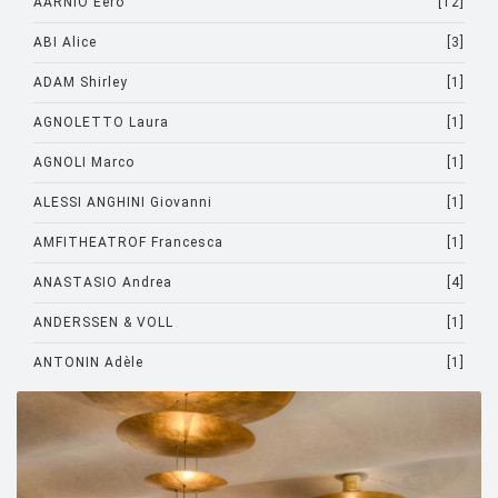
AARNIO Eero
[12]
ABI Alice
[3]
ADAM Shirley
[1]
AGNOLETTO Laura
[1]
AGNOLI Marco
[1]
ALESSI ANGHINI Giovanni
[1]
AMFITHEATROF Francesca
[1]
ANASTASIO Andrea
[4]
ANDERSSEN & VOLL
[1]
ANTONIN Adèle
[1]
ARAD Ron
[10]
ARCHIRIVOLTO
[1]
ASTI Sergio
[1]