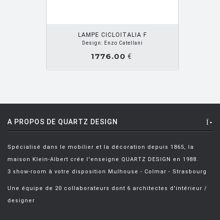
DEGERMARK Joel
[1]
OUTER PANIER
DELTOUR Pauline
[1]
LAMPE CICLOITALIA F
Design: Enzo Catellani
DEMAKERSVAN
[1]
1776.00
€
DENEEF Jacques
[3]
DESIGN BARTOLI
[1]
DESIGN PAGNON ET PELHAITRE
[2]
DESIGN PENTAGON
[1]
A PROPOS DE QUARTZ DESIGN
DESIGN SHIN & TOMOKO AZUMI
[8]
Spécialisé dans le mobilier et la décoration depuis 1865, la
DI ROSA Mattia
[3]
maison Klein-Albert crée l'enseigne QUARTZ DESIGN en 1988.
DI ROSA MATTIA
[2]
3 show-room à votre disposition Mulhouse - Colmar - Strasbourg
DINEEN ANITA
[1]
Une équipe de 20 collaborateurs dont 6 architectes d'intérieur /
designer
DIXON Tom
[1]