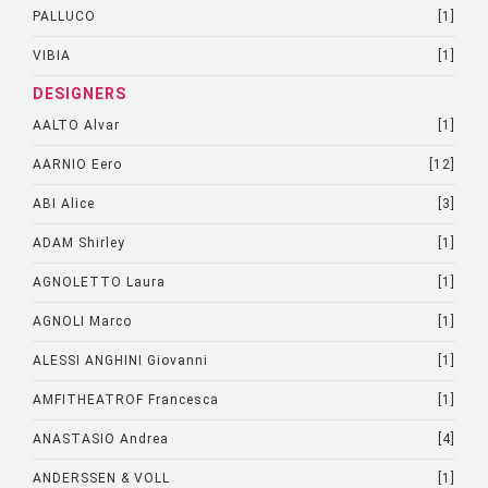
PALLUCO
[1]
VIBIA
[1]
DESIGNERS
AALTO Alvar
[1]
AARNIO Eero
[12]
ABI Alice
[3]
ADAM Shirley
[1]
AGNOLETTO Laura
[1]
AGNOLI Marco
[1]
ALESSI ANGHINI Giovanni
[1]
AMFITHEATROF Francesca
[1]
ANASTASIO Andrea
[4]
ANDERSSEN & VOLL
[1]