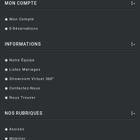
DIXON Tom
[1]
MON COMPTE
DOLCINI David
[1]
Mon Compte
.
DORDONI Rodolfo
[17]
E-Réservations
.
DROCCO / MELLO Guido / Franco
[1]
INFORMATIONS
DUCAROY MICHEL
[4]
DWAN Terry
[6]
Notre Équipe
.
EAMES Charles et Ray
[94]
Listes Mariages
.
Showroom Virtuel 360°
EAMES & SAARINEN
[5]
.
Contactez-Nous
.
EL ULTIMO GRITO
[1]
Nous Trouver
.
FATTORINI Bruno
[3]
NOS RUBRIQUES
FERMOB Studio
[8]
FERRIERI CASTELLI Anna
[8]
Assises
.
FONNESBERG SCHMIDT Vibeke
[1]
Mobilier