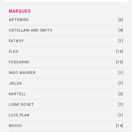
MARQUES
ARTEMIDE
[6]
CATELLANI AND SMITH
[4]
FATBOY
[1]
FLOS
[16]
FOSCARINI
[15]
INGO MAURER
[1]
JIELDé
[7]
KARTELL
[3]
LIGNE ROSET
[1]
LUCE PLAN
[1]
MOOOI
[14]