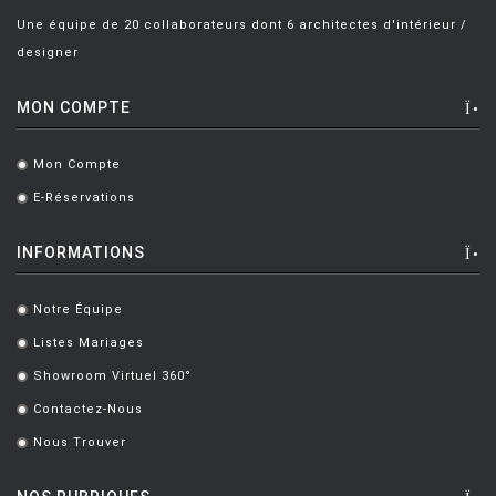
Une équipe de 20 collaborateurs dont 6 architectes d'intérieur /
GERD COUCKHUYT
[5]
designer
GHION Christian
[1]
MON COMPTE
GIACON Massimo
[7]
GILAD Ron
[4]
Mon Compte
.
GILLES Alain
[2]
E-Réservations
.
GIOVANNONI Stefano
[20]
INFORMATIONS
GIRARD Alexander
[29]
GISMONDI ERNESTO
[1]
Notre Équipe
.
Listes Mariages
.
GOLDBERG Tilla
[1]
Showroom Virtuel 360°
.
GOORIS Frederic
[3]
Contactez-Nous
.
GRAVES Michael
[7]
Nous Trouver
.
GRAWUNDER JOHANNA
[1]