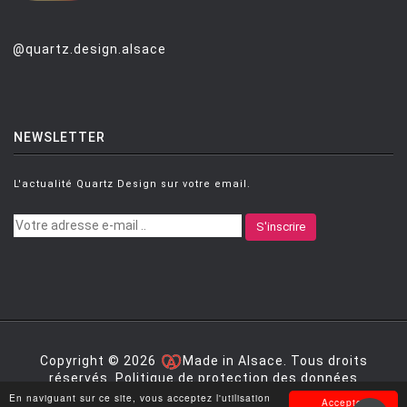
IACCHETTI GIULIO
[1]
@quartz.design.alsace
INGRAND Max
[3]
J.SOWDEN GEORGE
[1]
JACOBSEN Arne
[1]
NEWSLETTER
JIMENEZ VICENTE GARDIA
[1]
L'actualité Quartz Design sur votre email.
JONGERIUS HELLA
[3]
JORDANLUCA
[2]
S'inscrire
JORI Marcello
[10]
JOUIN Patrick
[2]
JUKKA Setälä
[2]
KALLIO Samio
[1]
Copyright © 2026
Made in Alsace. Tous droits
réservés.
Politique de protection des données
KEMP Becky
[1]
personnelles
|
Mentions légales
|
Conditions générales
En naviguant sur ce site, vous acceptez l'utilisation
Accepter