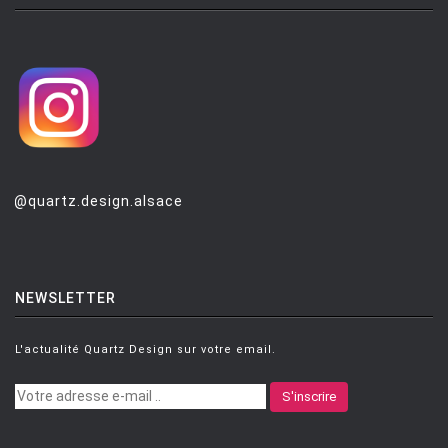
KLENELL Matti
[1]
KNOLL Florence
[2]
KOMODA Kazuyo
[1]
KOZ DEFNE
[1]
KREITER Roland
[1]
KURAMATA Shiro
[1]
@quartz.design.alsace
LAAKONEN Mikko
[1]
LACCHETTI Giulio
[5]
LAGRANJA DESIGN
[1]
NEWSLETTER
LANE Danny
[2]
L'actualité Quartz Design sur votre email.
LASSUS KRISTIINA
[2]
S'inscrire
LAVIANI Ferruccio
[38]
LAVOINE Sarah
[1]