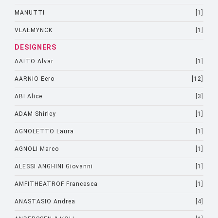
MANUTTI
[1]
VLAEMYNCK
[1]
DESIGNERS
AALTO Alvar
[1]
AARNIO Eero
[12]
ABI Alice
[3]
ADAM Shirley
[1]
AGNOLETTO Laura
[1]
AGNOLI Marco
[1]
ALESSI ANGHINI Giovanni
[1]
AMFITHEATROF Francesca
[1]
ANASTASIO Andrea
[4]