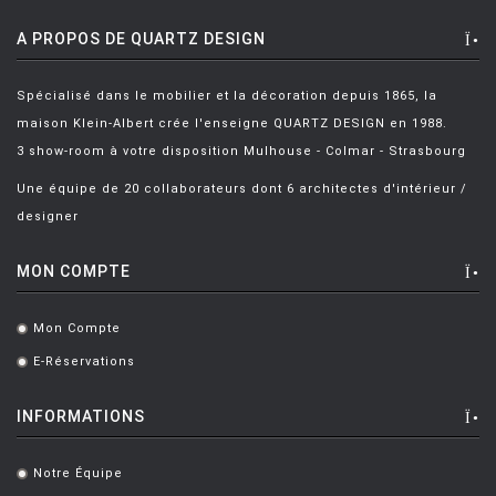
GRCIC Konstantin
[19]
A PROPOS DE QUARTZ DESIGN
GUARICHE Pierre
[1]
GUGGENBICHLER Harald
[2]
Spécialisé dans le mobilier et la décoration depuis 1865, la
GUISSET Constance
[2]
maison Klein-Albert crée l'enseigne QUARTZ DESIGN en 1988.
3 show-room à votre disposition Mulhouse - Colmar - Strasbourg
HADID Zaha
[3]
Une équipe de 20 collaborateurs dont 6 architectes d'intérieur /
HAMBORG Mia
[1]
designer
HAYON Jaime
[7]
MON COMPTE
HEATHERWICK THOMAS
[2]
HERKNER Sébastian
[3]
Mon Compte
.
HERZOG ET DE MEURON
[1]
E-Réservations
.
HISTORICAL ARCHIVE
[1]
INFORMATIONS
HORNEMANN Hans
[3]
Notre Équipe
.
IACCHETTI GIULIO
[1]