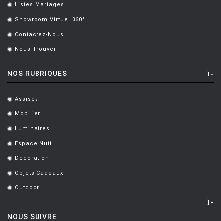
Listes Mariages
.
INGRAND Max
[3]
Showroom Virtuel 360°
.
J.SOWDEN GEORGE
[1]
Contactez-Nous
.
JACOBSEN Arne
[1]
Nous Trouver
.
JIMENEZ VICENTE GARDIA
[1]
NOS RUBRIQUES
JONGERIUS HELLA
[3]
Assises
JORDANLUCA
[2]
.
Mobilier
.
JORI Marcello
[10]
Luminaires
.
JOUIN Patrick
[2]
Espace Nuit
.
JUKKA Setälä
[2]
Décoration
.
KALLIO Samio
[1]
Objets Cadeaux
.
Outdoor
KEMP Becky
[1]
.
KING-KONG
[9]
NOUS SUIVRE