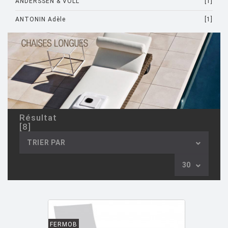
ANDERSSEN & VOLL
[1]
ANTONIN Adèle
[1]
ARAD Ron
[10]
ARCHIRIVOLTO
[1]
ASTI Sergio
[1]
ASTORI Miki
[1]
AULENTI Gae
[4]
Résultat
[8]
AULENTI GAE / CASTIGLIONI PIERO
[2]
TRIER PAR
AZUMI Shin
[5]
30
BAAS Maarten
[2]
BAGNI Alvino
[2]
BALDESSARI & BALDESSARI
[3]
BALMORAL Uto
[1]
FERMOB