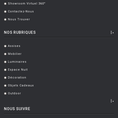
NENDO
[1]
Showroom Virtuel 360°
.
NERI ET HU
[7]
Contactez-Nous
.
Nous Trouver
NEULAND INDUSTRIEDESIGN
[5]
.
NEWSON Marc
[4]
NOS RUBRIQUES
NG Design
[1]
Assises
.
NICHETTO LUCA
[2]
Mobilier
.
NIGROT Philippe
[1]
Luminaires
.
NOGUCHI Isamu
[6]
Espace Nuit
.
NORGUET Patrick
[1]
Décoration
.
Objets Cadeaux
NOUVEL Jean
[1]
.
Outdoor
.
NOVEMBRE FABIO
[6]
NUMéRO 111
[2]
NOUS SUIVRE
PAGANI PERVERSI ARCHITECTS
[1]