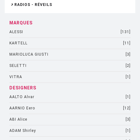
RADIOS - RÉVEILS
MARQUES
ALESSI
[131]
KARTELL
[11]
MARIOLUCA GIUSTI
[3]
SELETTI
[2]
VITRA
[1]
DESIGNERS
AALTO Alvar
[1]
AARNIO Eero
[12]
ABI Alice
[3]
ADAM Shirley
[1]