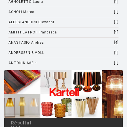
AGNOLETTO Laura
[1]
AGNOLI Marco
[1]
ALESSI ANGHINI Giovanni
[1]
AMFITHEATROF Francesca
[1]
ANASTASIO Andrea
[4]
ANDERSSEN & VOLL
[1]
ANTONIN Adèle
[1]
ARAD Ron
[10]
ARCHIRIVOLTO
[1]
ASTI Sergio
[1]
ASTORI Miki
[1]
AULENTI Gae
[4]
Résultat
AULENTI GAE / CASTIGLIONI PIERO
[2]