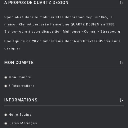
A PROPOS DE QUARTZ DESIGN
MIYAKE Arihiro
[2]
MIYAKE Issey
[3]
Spécialisé dans le mobilier et la décoration depuis 1865, la
maison Klein-Albert crée l'enseigne QUARTZ DESIGN en 1988.
MOLLINO Carlo
[5]
3 show-room à votre disposition Mulhouse - Colmar - Strasbourg
MONNI Karri
[6]
Une équipe de 20 collaborateurs dont 6 architectes d'intérieur /
MONSIEUR Z
[12]
designer
MORI UBALDINI Benedetta
[2]
MON COMPTE
MORRISON Jasper
[36]
MOURGUE Pascal
[20]
Mon Compte
.
E-Réservations
.
NAVONE Paola
[4]
NAVONE Paola
[11]
INFORMATIONS
NEIL Brodie
[1]
Notre Équipe
.
NELSON George
[27]
Listes Mariages
.