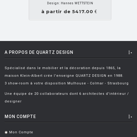
Design: Hannes WETTSTEIN
BELLINI Mario
[6]
à partir de 5417.00
€
BENNO Vinatzer
[1]
BERGMAN Alex
[2]
BERTHIER Marc
[3]
BERTI Enzo
[2]
A PROPOS DE QUARTZ DESIGN
BERTOIA Harry
[8]
Spécialisé dans le mobilier et la décoration depuis 1865, la
BERTONCINI LUCIANO
[2]
maison Klein-Albert crée l'enseigne QUARTZ DESIGN en 1988.
BEY JURGEN
[3]
3 show-room à votre disposition Mulhouse - Colmar - Strasbourg
BOERI Cini
[1]
Une équipe de 20 collaborateurs dont 6 architectes d'intérieur /
designer
BORTOLANI Fabio
[4]
BOTTA Mario
[1]
MON COMPTE
BOTTIN Valerio
[1]
Mon Compte
.
BOUCQUILLON Michel
[1]