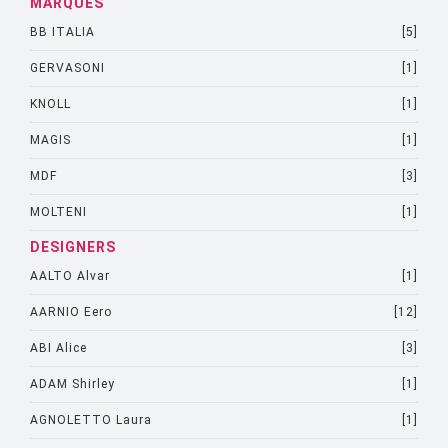
MARQUES
BB ITALIA
[5]
GERVASONI
[1]
KNOLL
[1]
MAGIS
[1]
MDF
[3]
MOLTENI
[1]
DESIGNERS
AALTO Alvar
[1]
AARNIO Eero
[12]
ABI Alice
[3]
ADAM Shirley
[1]
AGNOLETTO Laura
[1]