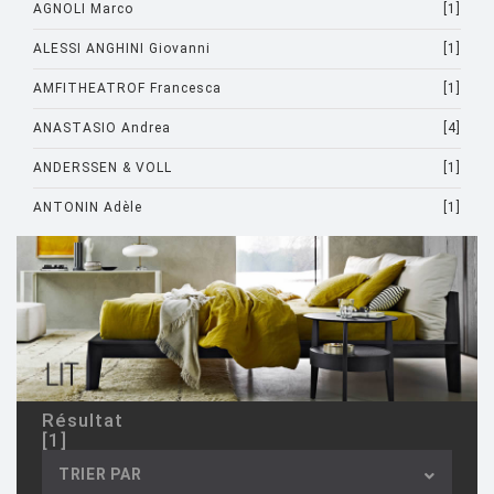
AGNOLI Marco
[1]
ALESSI ANGHINI Giovanni
[1]
AMFITHEATROF Francesca
[1]
ANASTASIO Andrea
[4]
ANDERSSEN & VOLL
[1]
ANTONIN Adèle
[1]
ARAD Ron
[10]
ARCHIRIVOLTO
[1]
ASTI Sergio
[1]
ASTORI Miki
[1]
AULENTI Gae
[4]
Résultat
[1]
AULENTI GAE / CASTIGLIONI PIERO
[2]
TRIER PAR
AZUMI Shin
[5]