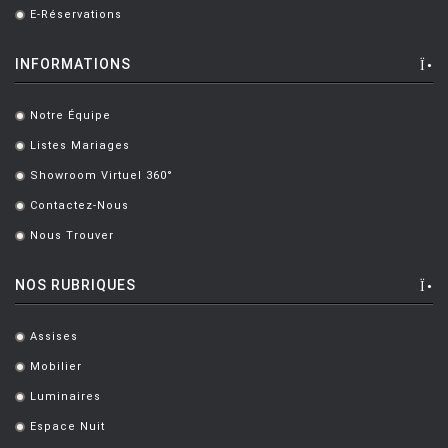
E-Réservations
.
BOULMIER EDOUARD
[1]
INFORMATIONS
BOUROULLEC Ronan & Erwan
[46]
BOZZOLI Lorenza
[1]
Notre Équipe
.
BRANDT MARIANNE
[1]
Listes Mariages
.
Showroom Virtuel 360°
BRANZI Andrea
[2]
.
Contactez-Nous
.
BRASS Clare
[3]
Nous Trouver
.
BREUER Marcel
[6]
NOS RUBRIQUES
CAMPANA Fratelli
[5]
CASTIGLIONI Achille
[8]
Assises
.
CASTIGLIONI ACHILLE ET PIER
[5]
Mobilier
.
CATELLANI Enzo
[7]
Luminaires
.
Espace Nuit
CAZZANIGA Piergiorgio
[6]
.