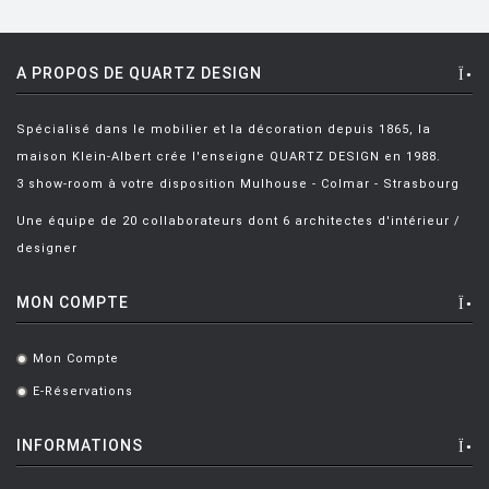
CITTERIO Antonio
[49]
CITTERIO ET LÖW
[2]
A PROPOS DE QUARTZ DESIGN
CITTERIO ET NGUYEN
[2]
Spécialisé dans le mobilier et la décoration depuis 1865, la
CLOTET Lluis
[2]
maison Klein-Albert crée l'enseigne QUARTZ DESIGN en 1988.
COLOMBO Joe
[1]
3 show-room à votre disposition Mulhouse - Colmar - Strasbourg
CONRAN Terence
[2]
Une équipe de 20 collaborateurs dont 6 architectes d'intérieur /
designer
CORAY Hans
[1]
CORNISH Adam
[2]
MON COMPTE
CRS FIAM
[7]
Mon Compte
.
D'URBINO
[2]
E-Réservations
.
DE BEVILACQUA, CARLOTTA
[2]
INFORMATIONS
DE LUCCHI Michele
[9]