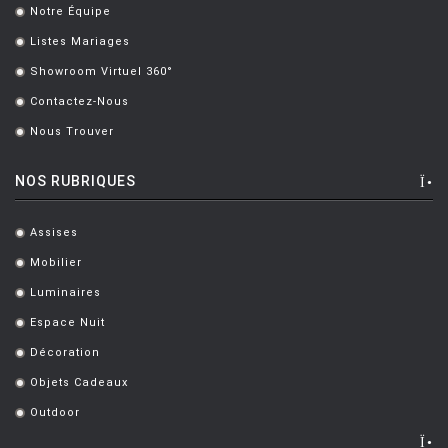
DE LUCCHI M. & UBBENS H.
[3]
Notre Équipe
.
DE LUCCHI M. ET FASSINA G.
[3]
Listes Mariages
.
Showroom Virtuel 360°
DEGERMARK Joel
[1]
.
Contactez-Nous
.
DELTOUR Pauline
[1]
Nous Trouver
.
DEMAKERSVAN
[1]
NOS RUBRIQUES
DENEEF Jacques
[3]
DESIGN BARTOLI
[1]
Assises
.
DESIGN PAGNON ET PELHAITRE
[2]
Mobilier
.
DESIGN PENTAGON
[1]
Luminaires
.
Espace Nuit
DESIGN SHIN & TOMOKO AZUMI
[8]
.
Décoration
.
DI ROSA Mattia
[3]
Objets Cadeaux
.
DI ROSA MATTIA
[2]
Outdoor
.
DINEEN ANITA
[1]