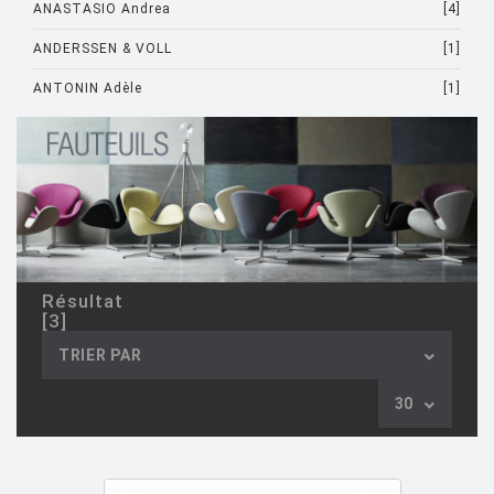
ANASTASIO Andrea
[4]
ANDERSSEN & VOLL
[1]
ANTONIN Adèle
[1]
ARAD Ron
[10]
ARCHIRIVOLTO
[1]
ASTI Sergio
[1]
ASTORI Miki
[1]
AULENTI Gae
[4]
Résultat
[3]
AULENTI GAE / CASTIGLIONI PIERO
[2]
TRIER PAR
AZUMI Shin
[5]
30
BAAS Maarten
[2]
BAGNI Alvino
[2]
BALDESSARI & BALDESSARI
[3]