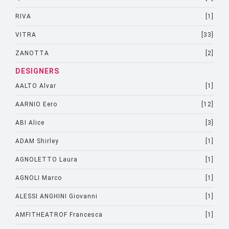
RIVA
[1]
VITRA
[33]
ZANOTTA
[2]
DESIGNERS
AALTO Alvar
[1]
AARNIO Eero
[12]
ABI Alice
[3]
ADAM Shirley
[1]
AGNOLETTO Laura
[1]
AGNOLI Marco
[1]
ALESSI ANGHINI Giovanni
[1]
AMFITHEATROF Francesca
[1]