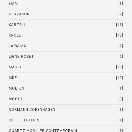
FIAM
[1]
GERVASONI
[2]
KARTELL
[11]
KNOLL
[18]
LAPALMA
[7]
LIGNE ROSET
[6]
MAGIS
[15]
MDF
[10]
MOLTENI
[1]
MOOOI
[3]
NORMANN COPENHAGEN
[3]
PETITE FRITURE
[1]
QUARTZ MOBILIER CONTEMPORAIN
[1]