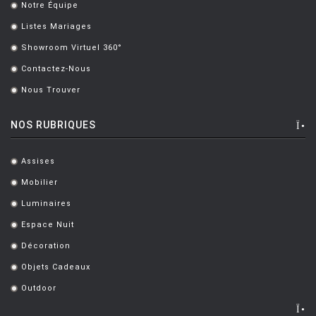
Notre Équipe
.
BRANDT MARIANNE
[1]
Listes Mariages
.
Showroom Virtuel 360°
BRANZI Andrea
[2]
.
Contactez-Nous
.
BRASS Clare
[3]
Nous Trouver
.
BREUER Marcel
[6]
NOS RUBRIQUES
CAMPANA Fratelli
[5]
CASTIGLIONI Achille
[8]
Assises
.
CASTIGLIONI ACHILLE ET PIER
[5]
Mobilier
.
CATELLANI Enzo
[7]
Luminaires
.
Espace Nuit
CAZZANIGA Piergiorgio
[6]
.
Décoration
.
CHARLOT Michel
[3]
Objets Cadeaux
.
CHIAVE Gabriele
[2]
Outdoor
.
CISOTTI BIAGIO
[1]