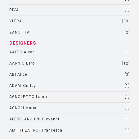
RIVA
[1]
VITRA
[33]
ZANOTTA
[2]
DESIGNERS
AALTO Alvar
[1]
AARNIO Eero
[12]
ABI Alice
[3]
ADAM Shirley
[1]
AGNOLETTO Laura
[1]
AGNOLI Marco
[1]
ALESSI ANGHINI Giovanni
[1]
AMFITHEATROF Francesca
[1]