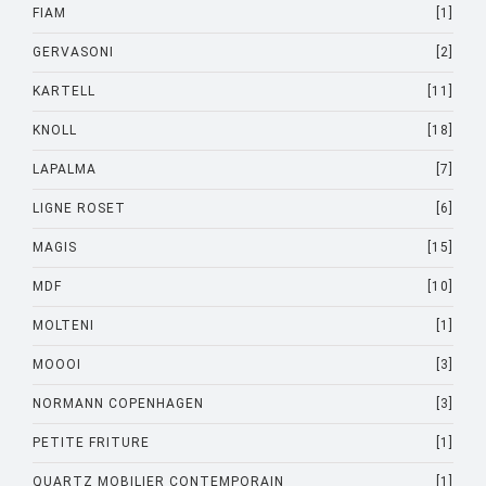
FIAM
[1]
GERVASONI
[2]
KARTELL
[11]
KNOLL
[18]
LAPALMA
[7]
LIGNE ROSET
[6]
MAGIS
[15]
MDF
[10]
MOLTENI
[1]
MOOOI
[3]
NORMANN COPENHAGEN
[3]
PETITE FRITURE
[1]
QUARTZ MOBILIER CONTEMPORAIN
[1]