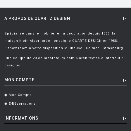
BERTHIER Marc
[3]
BERTI Enzo
[2]
A PROPOS DE QUARTZ DESIGN
BERTOIA Harry
[8]
Spécialisé dans le mobilier et la décoration depuis 1865, la
BERTONCINI LUCIANO
[2]
maison Klein-Albert crée l'enseigne QUARTZ DESIGN en 1988.
BEY JURGEN
[3]
3 show-room à votre disposition Mulhouse - Colmar - Strasbourg
BOERI Cini
[1]
Une équipe de 20 collaborateurs dont 6 architectes d'intérieur /
designer
BORTOLANI Fabio
[4]
BOTTA Mario
[1]
MON COMPTE
BOTTIN Valerio
[1]
Mon Compte
.
BOUCQUILLON Michel
[1]
E-Réservations
.
BOULMIER EDOUARD
[1]
INFORMATIONS
BOUROULLEC Ronan & Erwan
[46]
BOZZOLI Lorenza
[1]