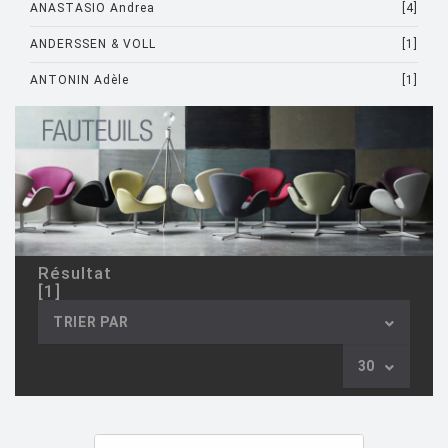
ANASTASIO Andrea
[4]
ANDERSSEN & VOLL
[1]
ANTONIN Adèle
[1]
ARAD Ron
[10]
ARCHIRIVOLTO
[1]
ASTI Sergio
[1]
ASTORI Miki
[1]
AULENTI Gae
[4]
Résultat
[1]
AULENTI GAE / CASTIGLIONI PIERO
[2]
TRIER PAR
AZUMI Shin
[5]
30
BAAS Maarten
[2]
BAGNI Alvino
[2]
BALDESSARI & BALDESSARI
[3]