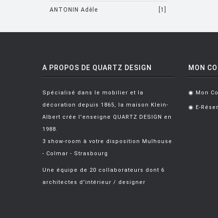
ANTONIN Adèle
[1]
ARAD Ron
[10]
ARCHIRIVOLTO
[1]
ASTI Sergio
[1]
A PROPOS DE QUARTZ DESIGN
MON C
ASTORI Miki
[1]
Spécialisé dans le mobilier et la
Mon C
.
AULENTI Gae
[4]
décoration depuis 1865, la maison Klein-
E-Réser
.
AULENTI GAE / CASTIGLIONI PIERO
Albert crée l'enseigne QUARTZ DESIGN en
1988.
[2]
AZUMI Shin
[5]
3 show-room à votre disposition Mulhouse
BAAS Maarten
[2]
- Colmar - Strasbourg
BAGNI Alvino
[2]
Une équipe de 20 collaborateurs dont 6
architectes d'intérieur / designer
BALDESSARI & BALDESSARI
[3]
BALMORAL Uto
[1]