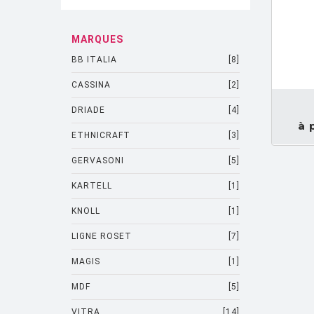
MARQUES
DEMANDEZ UN DEVIS
BB ITALIA
[8]
CASSINA
[2]
DRIADE
[4]
à 
ETHNICRAFT
[3]
GERVASONI
[5]
KARTELL
[1]
KNOLL
[1]
LIGNE ROSET
[7]
MAGIS
[1]
MDF
[5]
VITRA
[14]