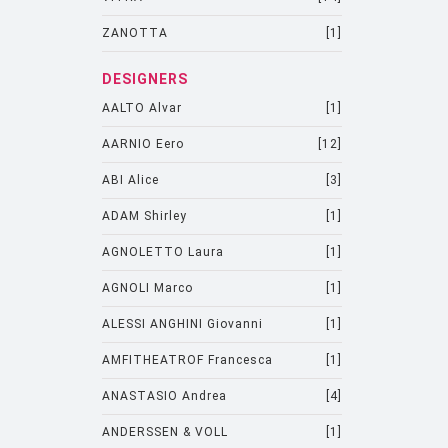
ZANOTTA
[1]
DESIGNERS
AALTO Alvar
[1]
AARNIO Eero
[12]
ABI Alice
[3]
ADAM Shirley
[1]
AGNOLETTO Laura
[1]
AGNOLI Marco
[1]
ALESSI ANGHINI Giovanni
[1]
AMFITHEATROF Francesca
[1]
ANASTASIO Andrea
[4]
ANDERSSEN & VOLL
[1]