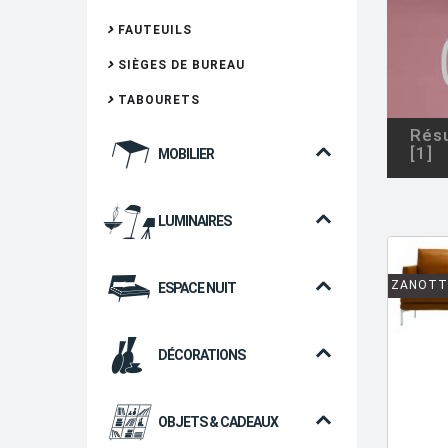
FAUTEUILS
SIÈGES DE BUREAU
TABOURETS
Résu
[1]
MOBILIER
LUMINAIRES
ZANOTT
ESPACE NUIT
DÉCORATIONS
OBJETS & CADEAUX