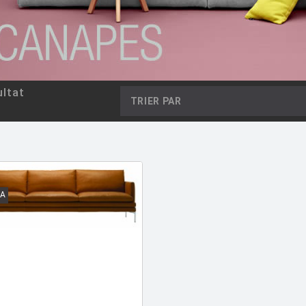
ltat
TRIER PAR
A