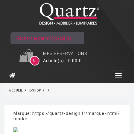
MES RÉSERVATIONS
0
Article(s) - 0.00 €
ACCUEIL
E-SHOP
Marque:
https://quartz-design.fr/marque-.html?
mark=