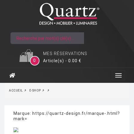
MES RÉSERVATIONS
0
Article(s) - 0.00 €
ACCUEIL
E-SHOP
Marque:
https://quartz-design.fr/marque-.html?
mark=