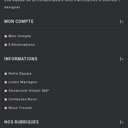
Une équipe de 20 collaborateurs dont 6 architectes d'intérieur /
designer
MON COMPTE
Mon Compte
.
E-Réservations
.
INFORMATIONS
Notre Équipe
.
Listes Mariages
.
Showroom Virtuel 360°
.
Contactez-Nous
.
Nous Trouver
.
NOS RUBRIQUES