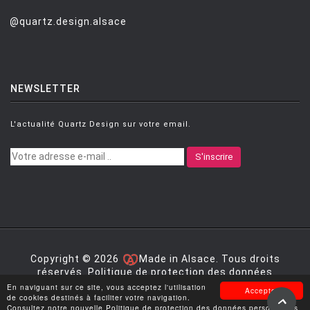
@quartz.design.alsace
NEWSLETTER
L'actualité Quartz Design sur votre email.
S'inscrire
Copyright © 2026
Made in Alsace. Tous droits
réservés.
Politique de protection des données
personnelles
|
Mentions légales
|
Conditions générales
En naviguant sur ce site, vous acceptez l'utilisation
Accepter
de vente
de cookies destinés à faciliter votre navigation.
Consultez notre nouvelle Politique de protection des données personnelles