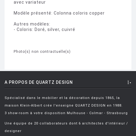
avec variateur
Modèle présenté: Colonna coloris copper
Autres modèles:
- Coloris: Doré, silver, cuivré
Photo(s) non contractuelle(s)
A PROPOS DE QUARTZ DESIGN
Spécialisé dans le mobilier et la décoration depuis 1865, la
maison Klein-Albert crée l'enseigne QUARTZ DESIGN en 1988.
3 show-room à votre disposition Mulhouse - Colmar - Strasbourg
Une équipe de 20 collaborateurs dont 6 architectes d'intérieur /
designer