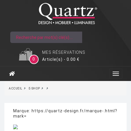
MES RÉSERVATIONS
0
Article(s) - 0.00 €
ACCUEIL
E-SHOP
Marque:
https://quartz-design.fr/marque-.html?
mark=