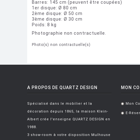
Barres: 145 cm (peuvent être coupées)
1er disque: Ø 80 cm
2ème disque: Ø 50 cm
3ème disque: Ø 30 cm
Poids: 8 kg
Photographie non contractuelle.
Photo(s) non contractuelle(s)
A PROPOS DE QUARTZ DESIGN
MON C
Spécialisé dans le mobilier et la
Mon C
.
décoration depuis 1865, la maison Klein-
E-Réser
.
Albert crée l'enseigne QUARTZ DESIGN en
1988.
3 show-room à votre disposition Mulhouse