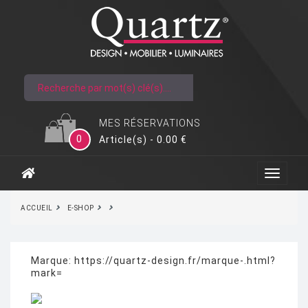
MES RÉSERVATIONS
0
Article(s) - 0.00 €
ACCUEIL
E-SHOP
Marque:
https://quartz-design.fr/marque-.html?
mark=