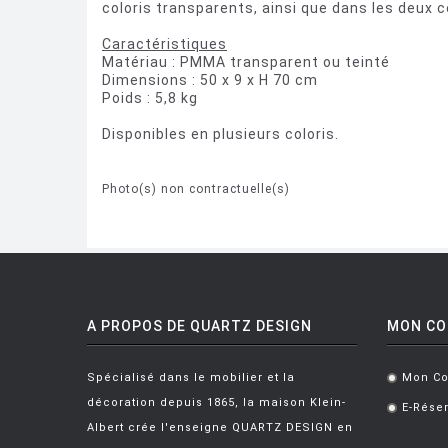
coloris transparents, ainsi que dans les deux 
Caractéristiques
Matériau : PMMA transparent ou teinté
Dimensions : 50 x 9 x H 70 cm
Poids : 5,8 kg
Disponibles en plusieurs coloris.
Photo(s) non contractuelle(s)
A PROPOS DE QUARTZ DESIGN
MON C
Spécialisé dans le mobilier et la
Mon C
.
décoration depuis 1865, la maison Klein-
E-Réser
.
Albert crée l'enseigne QUARTZ DESIGN en