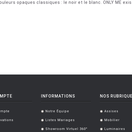
couleurs opaques classiques : le noir et le blanc. ONLY ME ex
OMPTE
INFORMATIONS
NOS RUBRIQU
ompte
Notre Équipe
Assises
.
.
vations
Listes Mariages
Mobilier
.
.
Showroom Virtuel 360°
Luminaires
.
.