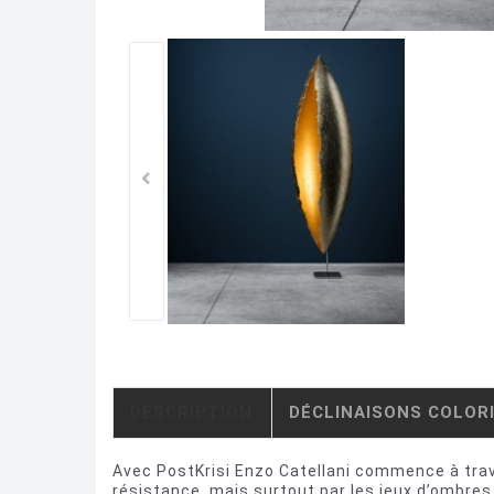
DESCRIPTION
DÉCLINAISONS COLOR
Avec PostKrisi Enzo Catellani commence à travai
résistance, mais surtout par les jeux d’ombres q