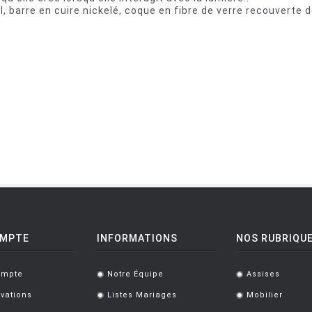
 barre en cuire nickelé, coque en fibre de verre recouverte de
OMPTE
INFORMATIONS
NOS RUBRIQU
ompte
Notre Équipe
Assises
.
.
vations
Listes Mariages
Mobilier
.
.