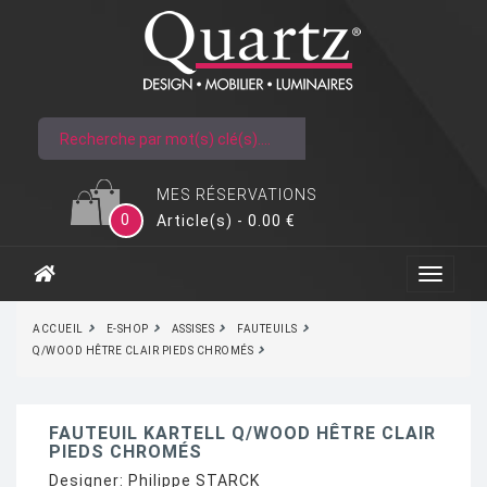
MES RÉSERVATIONS
0
Article(s) - 0.00 €
ACCUEIL
E-SHOP
ASSISES
FAUTEUILS
Q/WOOD HÊTRE CLAIR PIEDS CHROMÉS
FAUTEUIL KARTELL Q/WOOD HÊTRE CLAIR
PIEDS CHROMÉS
Designer:
Philippe STARCK