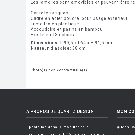
Les lamelles sont amovibles et peuvent être rem
Caractéristiques:
Cadre en acier poudré pour usage extérieur.
Lamelles en plastique.
Accoudoirs et patins en bambou.
Existe en 13 coloris.
Dimensions:
L 99,5 x l 64 x H 91,5 cm
Hauteur d'a
ssise:
38 cm
Photo(s) non contractuelle(s)
A PROPOS DE QUARTZ DESIGN
MON C
Spécialisé dans le mobilier et la
Mon C
.
décoration depuis 1865, la maison Klein-