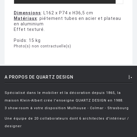
Dimensions
: L162 x P74 x H36,5 cm
Matériaux
: piétement tubes en acier et plateau
en aluminium
Effet texturé.
Poids: 15 kg
Photo(s) non contractuelle(s)
A PROPOS DE QUARTZ DESIGN
Spécialisé dans le mobilier et la décoration depuis 1865, la
maison Klein-Albert crée l'enseigne QUARTZ DESIGN en 1988.
3 show-room à votre disposition Mulhouse - Colmar - Strasbourg
Une équipe de 20 collaborateurs dont 6 architectes d'intérieur /
designer