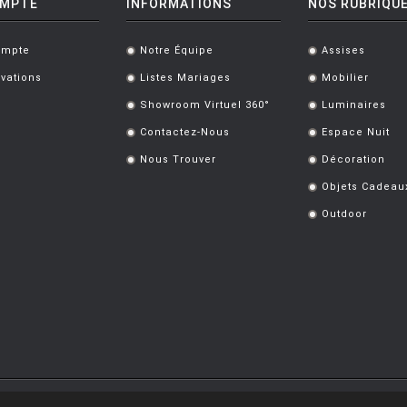
OMPTE
INFORMATIONS
NOS RUBRIQU
ompte
Notre Équipe
Assises
.
.
vations
Listes Mariages
Mobilier
.
.
Showroom Virtuel 360°
Luminaires
.
.
Contactez-Nous
Espace Nuit
.
.
Nous Trouver
Décoration
.
.
Objets Cadeau
.
Outdoor
.
s réservés.
Politique de protection des données personnelles