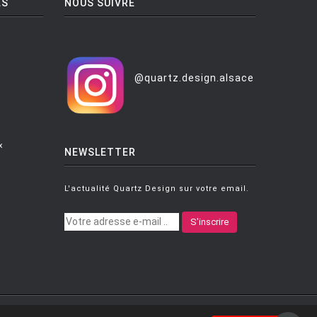
ES
NOUS SUIVRE
@quartz.design.alsace
x
NEWSLETTER
L'actualité Quartz Design sur votre email.
S'inscrire
|
Mentions légales
|
Conditions générales de