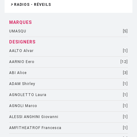
RADIOS - RÉVEILS
MARQUES
UMASQU
[5]
DESIGNERS
AALTO Alvar
[1]
AARNIO Eero
[12]
ABI Alice
[3]
ADAM Shirley
[1]
AGNOLETTO Laura
[1]
AGNOLI Marco
[1]
ALESSI ANGHINI Giovanni
[1]
AMFITHEATROF Francesca
[1]