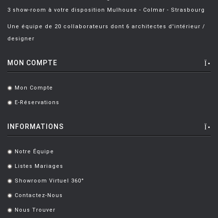
DIXON Tom
[1]
3 show-room à votre disposition Mulhouse - Colmar - Strasbourg
DIXON Tom
[1]
Une équipe de 20 collaborateurs dont 6 architectes d'intérieur /
designer
DOLCINI David
[1]
DORDONI Rodolfo
[17]
MON COMPTE
DROCCO / MELLO Guido / Franco
[1]
Mon Compte
.
DUCAROY MICHEL
[4]
E-Réservations
.
DWAN Terry
[6]
INFORMATIONS
EAMES Charles et Ray
[94]
EAMES & SAARINEN
[5]
Notre Équipe
.
EL ULTIMO GRITO
Listes Mariages
[1]
.
Showroom Virtuel 360°
.
FATTORINI Bruno
[3]
Contactez-Nous
.
FERMOB Studio
[8]
Nous Trouver
.