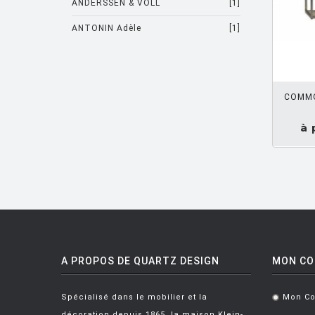
ANDERSSEN & VOLL
[1]
ANTONIN Adèle
[1]
ARAD Ron
[10]
DEMANDEZ UN DEVIS
ARCHIRIVOLTO
[1]
COMMO
ASTI Sergio
[1]
à 
ASTORI Miki
[1]
AULENTI Gae
[4]
AULENTI GAE / CASTIGLIONI PIERO
[2]
AZUMI Shin
[5]
BAAS Maarten
[2]
BAGNI Alvino
[2]
A PROPOS DE QUARTZ DESIGN
MON C
BALDESSARI & BALDESSARI
[3]
Spécialisé dans le mobilier et la
Mon C
.
BALMORAL Uto
[1]
décoration depuis 1865, la maison Klein-