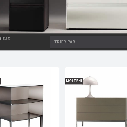
ltat
TRIER PAR
L
MOLTENI