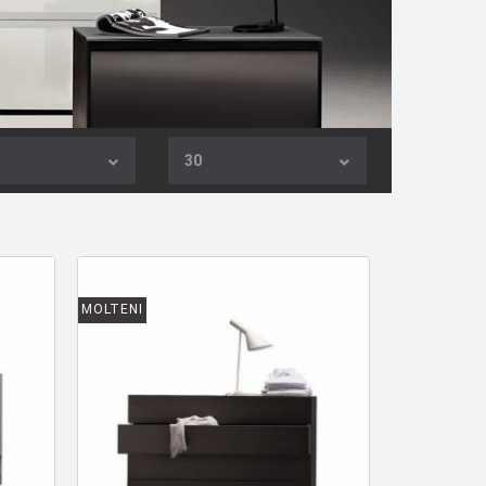
30
MOLTENI