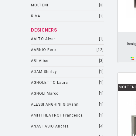
MOLTENI
[3]
RIVA
[1]
AJOUTER PANIER
DESIGNERS
AALTO Alvar
[1]
Desig
AARNIO Eero
[12]
ABI Alice
[3]
ADAM Shirley
[1]
AGNOLETTO Laura
[1]
MOLTENI
AGNOLI Marco
[1]
ALESSI ANGHINI Giovanni
[1]
AMFITHEATROF Francesca
[1]
ANASTASIO Andrea
[4]