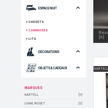
ESPACE NUIT
CHEVETS
COMMODES
Résu
[6]
LITS
DÉCORATIONS
OBJETS & CADEAUX
KARTEL
MARQUES
KARTELL
[1]
LIGNE ROSET
[1]