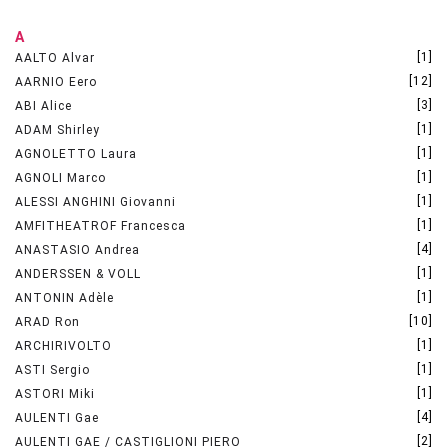
A
[1]
AALTO Alvar
[12]
AARNIO Eero
[3]
ABI Alice
[1]
ADAM Shirley
[1]
AGNOLETTO Laura
[1]
AGNOLI Marco
[1]
ALESSI ANGHINI Giovanni
[1]
AMFITHEATROF Francesca
[4]
ANASTASIO Andrea
[1]
ANDERSSEN & VOLL
[1]
ANTONIN Adèle
[10]
ARAD Ron
[1]
ARCHIRIVOLTO
[1]
ASTI Sergio
[1]
ASTORI Miki
[4]
AULENTI Gae
[2]
AULENTI GAE / CASTIGLIONI PIERO