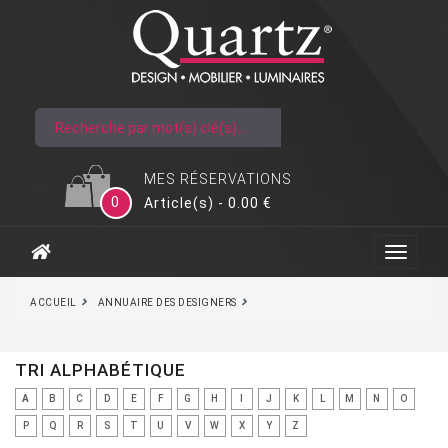
MES RÉSERVATIONS
0
Article(s) - 0.00 €
ACCUEIL
ANNUAIRE DES DESIGNERS
TRI ALPHABÉTIQUE
A
B
C
D
E
F
G
H
I
J
K
L
M
N
O
P
Q
R
S
T
U
V
W
X
Y
Z