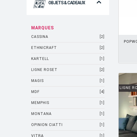
OBJETS & CADEAUX
AJOUTER PANIER
MARQUES
CASSINA
[2]
POPWO
ETHNICRAFT
[2]
KARTELL
[1]
LIGNE ROSET
[2]
MAGIS
[1]
LIGNE R
MDF
[4]
MEMPHIS
[1]
MONTANA
[1]
OPINION CIATTI
[1]
VITRA
[1]