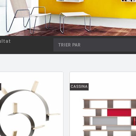
ltat
TRIER PAR
L
CASSINA