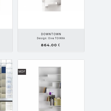
R PANIER
DOWNTOWN
Design: Oiva TOIKKA
864.00
€
MDF