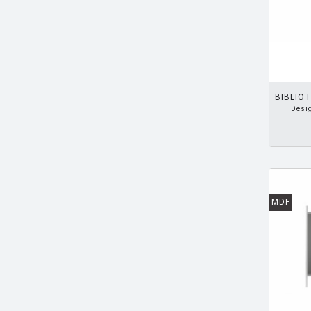
ARAD Ron
[10]
ARCHIRIVOLTO
[1]
AJOUTER PANIER
ASTI Sergio
[1]
ASTORI Miki
[1]
BIBLIO
Desi
AULENTI Gae
[4]
AULENTI GAE / CASTIGLIONI PIERO
[2]
AZUMI Shin
[5]
BAAS Maarten
[2]
MDF
BAGNI Alvino
[2]
BALDESSARI & BALDESSARI
[3]
BALMORAL Uto
[1]
BAOBAB COLLECTION
[1]