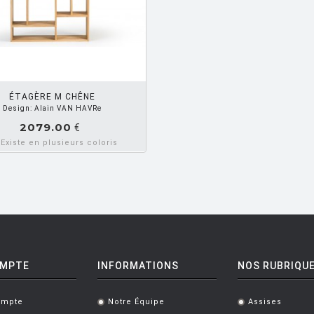
ÉTAGÈRE M CHÊNE
Design: Alain VAN HAVRe
2079.00
€
Existe en plusieurs coloris
OMPTE
INFORMATIONS
NOS RUBRIQU
ompte
Notre Équipe
Assises
.
.