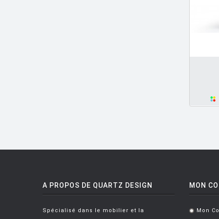
BRASS Clare
[3]
BREUER Marcel
[6]
CAMPANA Fratelli
[5]
AJOUTER PANIER
CASTIGLIONI Achille
[8]
CASTIGLIONI ACHILLE ET PIER
[5]
CATELLANI Enzo
[7]
CAZZANIGA Piergiorgio
[6]
CHARLOT Michel
[3]
CHIAVE Gabriele
[2]
CISOTTI BIAGIO
[1]
CITTERIO Antonio
[49]
A PROPOS DE QUARTZ DESIGN
MON C
CITTERIO ET LÖW
[2]
Spécialisé dans le mobilier et la
Mon C
.
CITTERIO ET NGUYEN
[2]