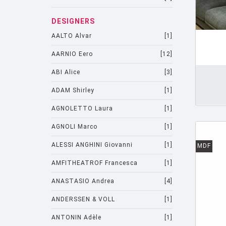
DESIGNERS
AALTO Alvar
[1]
AJOUTER PANIER
AARNIO Eero
[12]
ABI Alice
[3]
ADAM Shirley
[1]
AGNOLETTO Laura
[1]
AGNOLI Marco
[1]
ALESSI ANGHINI Giovanni
[1]
MDF
AMFITHEATROF Francesca
[1]
ANASTASIO Andrea
[4]
ANDERSSEN & VOLL
[1]
ANTONIN Adèle
[1]