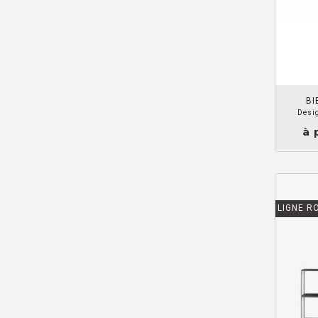
BARBER E. & OSGERBY J.
[14]
BARBIERI Roberto
[2]
BARBIERI Raul
[1]
DEMANDEZ UN DEVIS
BARBIERI ET MARIANELLI
[7]
BI
BARCELLA Angelo
[1]
Desi
BARTOLI Carlo
[8]
à 
BECKER Dorothee
[2]
BELLINI Mario
[6]
BENNO Vinatzer
[1]
LIGNE R
BERGMAN Alex
[2]
BERTHIER Marc
[3]
BERTI Enzo
[2]
BERTOIA Harry
[8]