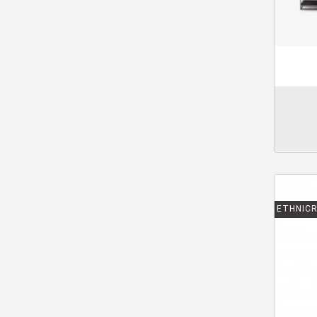
BERTONCINI LUCIANO
[2]
BEY JURGEN
[3]
AJOUTER PANIER
BOERI Cini
[1]
BORTOLANI Fabio
[4]
BOTTA Mario
[1]
BOTTIN Valerio
[1]
BOUCQUILLON Michel
[1]
BOULMIER EDOUARD
[1]
ETHNIC
BOUROULLEC Ronan & Erwan
[46]
BOZZOLI Lorenza
[1]
BRANDT MARIANNE
[1]
BRANZI Andrea
[2]