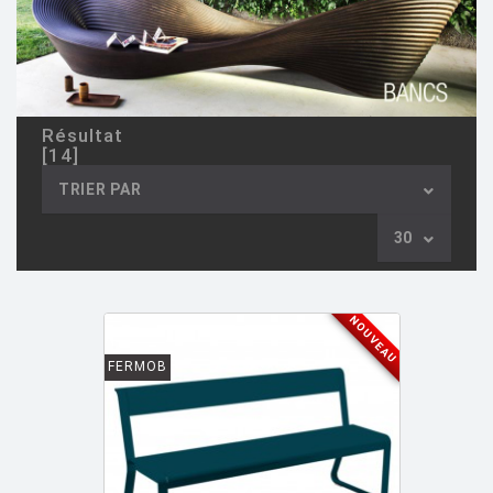
ARCHIRIVOLTO
[1]
ASTI Sergio
[1]
ASTORI Miki
[1]
AULENTI Gae
[4]
Résultat
[14]
AULENTI GAE / CASTIGLIONI PIERO
[2]
TRIER PAR
AZUMI Shin
[5]
30
BAAS Maarten
[2]
BAGNI Alvino
[2]
BALDESSARI & BALDESSARI
[3]
NOUVEAU
BALMORAL Uto
[1]
FERMOB
BAOBAB COLLECTION
[1]
BARBER E. & OSGERBY J.
[14]
BARBIERI Raul
[1]