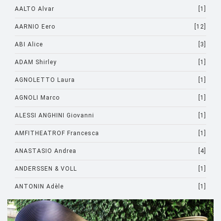
AALTO Alvar
[1]
AARNIO Eero
[12]
ABI Alice
[3]
ADAM Shirley
[1]
AGNOLETTO Laura
[1]
AGNOLI Marco
[1]
ALESSI ANGHINI Giovanni
[1]
AMFITHEATROF Francesca
[1]
ANASTASIO Andrea
[4]
ANDERSSEN & VOLL
[1]
ANTONIN Adèle
[1]
ARAD Ron
[10]