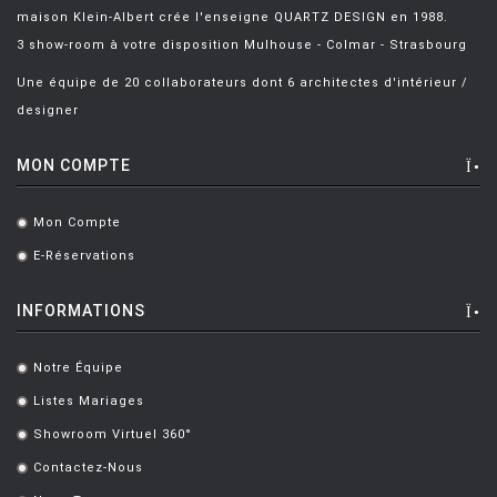
NAVONE Paola
[11]
maison Klein-Albert crée l'enseigne QUARTZ DESIGN en 1988.
3 show-room à votre disposition Mulhouse - Colmar - Strasbourg
NAVONE Paola
[4]
Une équipe de 20 collaborateurs dont 6 architectes d'intérieur /
NEIL Brodie
[1]
designer
NELSON George
[27]
MON COMPTE
NENDO
[1]
NERI ET HU
[7]
Mon Compte
.
NEULAND INDUSTRIEDESIGN
[5]
E-Réservations
.
NEWSON Marc
[4]
INFORMATIONS
NG Design
[1]
Notre Équipe
.
NICHETTO LUCA
[2]
Listes Mariages
.
NIGROT Philippe
[1]
Showroom Virtuel 360°
.
NOGUCHI Isamu
[6]
Contactez-Nous
.
NORGUET Patrick
[1]