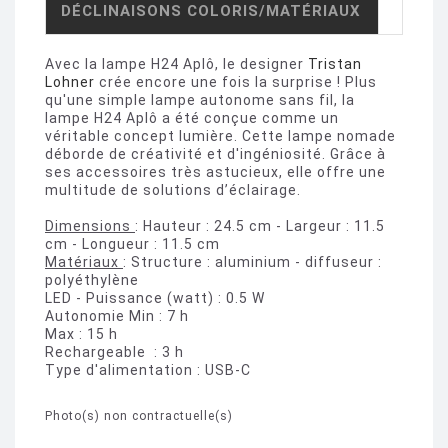
DÉCLINAISONS COLORIS/MATÉRIAUX
Avec la lampe H24 Aplô, le designer
Tristan
Lohner
crée encore une fois la surprise ! Plus
qu'une simple lampe autonome sans fil, la
lampe H24 Aplô a été conçue comme un
véritable concept lumière. Cette lampe nomade
déborde de créativité et d'ingéniosité. Grâce à
ses accessoires très astucieux, elle offre une
multitude de solutions d’éclairage.
Dimensions
: Hauteur : 24.5 cm - Largeur : 11.5
cm - Longueur : 11.5 cm
Matériaux
: Structure : aluminium - diffuseur :
polyéthylène
LED - Puissance (watt) : 0.5 W
Autonomie Min : 7 h
Max : 15 h
Rechargeable : 3 h
Type d'alimentation : USB-C
Photo(s) non contractuelle(s)