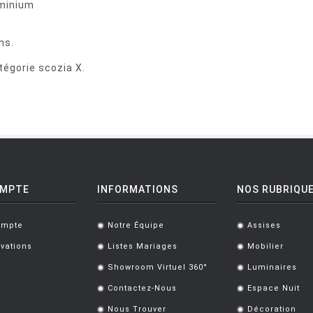
uminium
ons.
atégorie scozia X.
OMPTE
INFORMATIONS
NOS RUBRIQU
ompte
Notre Équipe
Assises
.
.
vations
Listes Mariages
Mobilier
.
.
Showroom Virtuel 360°
Luminaires
.
.
Contactez-Nous
Espace Nuit
.
.
Nous Trouver
Décoration