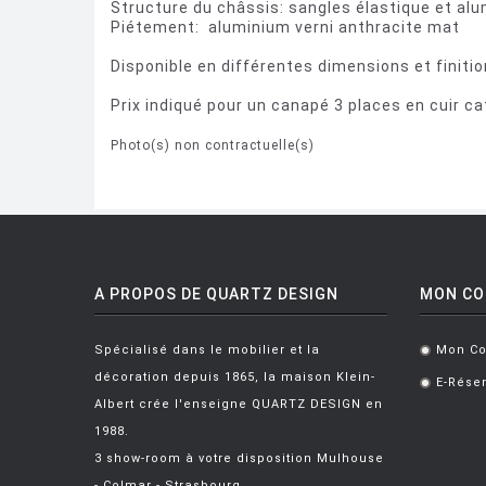
Structure du châssis: sangles élastique et al
Piétement: aluminium verni anthracite mat
Disponible en différentes dimensions et finiti
Prix indiqué pour un canapé 3 places en cuir c
Photo(s) non contractuelle(s)
A PROPOS DE QUARTZ DESIGN
MON C
Spécialisé dans le mobilier et la
Mon C
.
décoration depuis 1865, la maison Klein-
E-Réser
.
Albert crée l'enseigne QUARTZ DESIGN en
1988.
3 show-room à votre disposition Mulhouse
- Colmar - Strasbourg