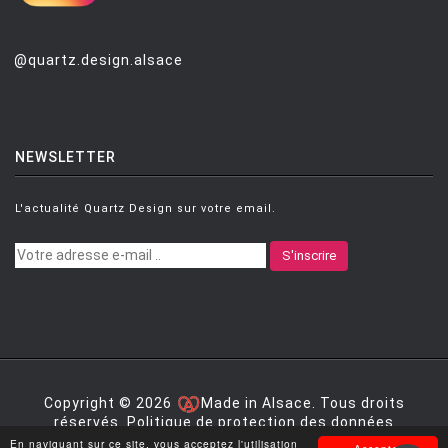
@quartz.design.alsace
NEWSLETTER
L'actualité Quartz Design sur votre email.
S'inscrire
Copyright © 2026
Made in Alsace. Tous droits
réservés.
Politique de protection des données
personnelles
|
Mentions légales
|
Conditions générales
En naviguant sur ce site, vous acceptez l'utilisation