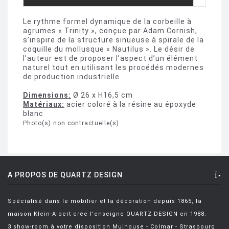
Le rythme formel dynamique de la corbeille à
agrumes « Trinity », conçue par Adam Cornish,
s’inspire de la structure sinueuse à spirale de la
coquille du mollusque « Nautilus ». Le désir de
l’auteur est de proposer l’aspect d’un élément
naturel tout en utilisant les procédés modernes
de production industrielle.
Dimensions:
Ø 26 x H16,5 cm
Matériaux:
acier coloré à la résine au époxyde
blanc
Photo(s) non contractuelle(s)
A PROPOS DE QUARTZ DESIGN
Spécialisé dans le mobilier et la décoration depuis 1865, la
maison Klein-Albert crée l'enseigne QUARTZ DESIGN en 1988.
3 show-room à votre disposition Mulhouse - Colmar - Strasbourg