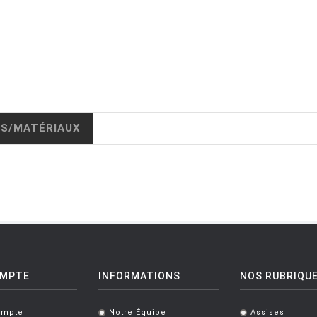
IS/MATÉRIAUX
OMPTE
INFORMATIONS
NOS RUBRIQU
ompte
Notre Équipe
Assises