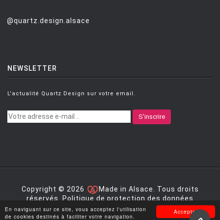
@quartz.design.alsace
NEWSLETTER
L'actualité Quartz Design sur votre email.
S'inscrire
Copyright © 2026
Made in Alsace. Tous droits
réservés.
Politique de protection des données
personnelles
|
Mentions légales
|
Conditions générales
En naviguant sur ce site, vous acceptez l'utilisation
Accepter
de vente
de cookies destinés à faciliter votre navigation.