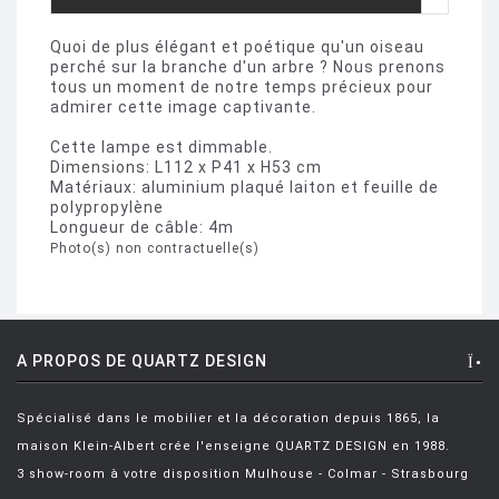
Quoi de plus élégant et poétique qu'un oiseau
perché sur la branche d'un arbre ? Nous prenons
tous un moment de notre temps précieux pour
admirer cette image captivante.
Cette lampe est dimmable.
Dimensions: L112 x P41 x H53 cm
Matériaux: aluminium plaqué laiton et feuille de
polypropylène
Longueur de câble: 4m
Photo(s) non contractuelle(s)
A PROPOS DE QUARTZ DESIGN
Spécialisé dans le mobilier et la décoration depuis 1865, la
maison Klein-Albert crée l'enseigne QUARTZ DESIGN en 1988.
3 show-room à votre disposition Mulhouse - Colmar - Strasbourg