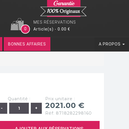
MES RÉSERVATIONS
0
Article(s) - 0.00 €
BONNES AFFAIRES
A PROPOS
Quantité :
Prix unitaire :
2021.00 €
Réf: 8718282298160
AJOUTER AUX RÉSERVATIONS