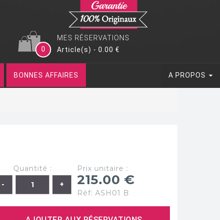
MES RÉSERVATIONS
0
Article(s) - 0.00 €
BONNES AFFAIRES
A PROPOS
Quantité :
Prix unitaire :
215.00 €
Réf: ASH01 B
AJOUTER AUX RÉSERVATIONS