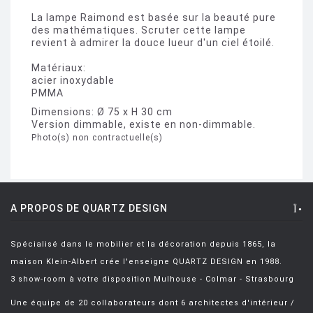
La lampe Raimond est basée sur la beauté pure
des mathématiques. Scruter cette lampe
revient à admirer la douce lueur d'un ciel étoilé.
Matériaux:
acier inoxydable
PMMA
Dimensions: Ø 75 x H 30 cm
Version dimmable, existe en non-dimmable.
Photo(s) non contractuelle(s)
A PROPOS DE QUARTZ DESIGN
Spécialisé dans le mobilier et la décoration depuis 1865, la
maison Klein-Albert crée l'enseigne QUARTZ DESIGN en 1988.
3 show-room à votre disposition Mulhouse - Colmar - Strasbourg
Une équipe de 20 collaborateurs dont 6 architectes d'intérieur /