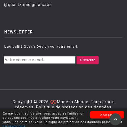
@quartz.design.alsace
NEWSLETTER
L'actualité Quartz Design sur votre email.
S'inscrire
Copyright © 2026
Made in Alsace. Tous droits
réservés.
Politique de protection des données
personnelles
|
Mentions légales
|
Conditions générales
En naviguant sur ce site, vous acceptez l'utilisation
Accepter
de vente
de cookies destinés à faciliter votre navigation.
Consultez notre nouvelle Politique de protection des données personnelles
En savoir plus