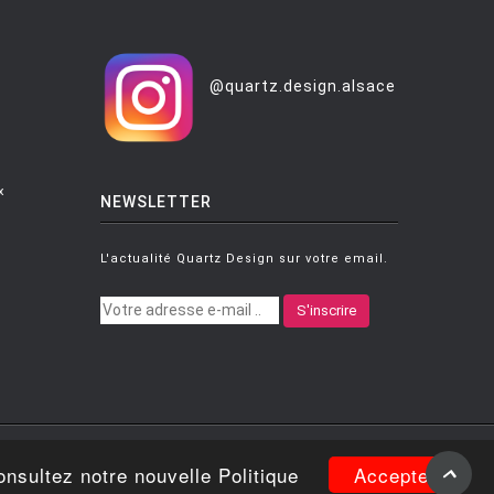
@quartz.design.alsace
x
NEWSLETTER
L'actualité Quartz Design sur votre email.
S'inscrire
|
Mentions légales
|
Conditions générales de
Accepter
onsultez notre nouvelle Politique