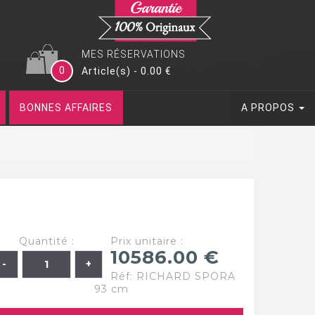
MES RÉSERVATIONS
0
Article(s) - 0.00 €
BONNES AFFAIRES
A PROPOS
Quantité :
Prix unitaire :
10586.00 €
Réf: RICHARD SPORA
93 cm