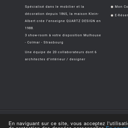
Spécialisé dans le mobilier et la
Mon C
.
décoration depuis 1865, la maison Klein-
E-Réser
.
Albert crée l'enseigne QUARTZ DESIGN en
1988.
3 show-room à votre disposition Mulhouse
- Colmar - Strasbourg
Une équipe de 20 collaborateurs dont 6
architectes d'intérieur / designer
Copyright © 2026
Made in Alsace. Tous droit
En naviguant sur ce site, vous acceptez l'utilisat
vente
de protection des données personnelles
En savoi