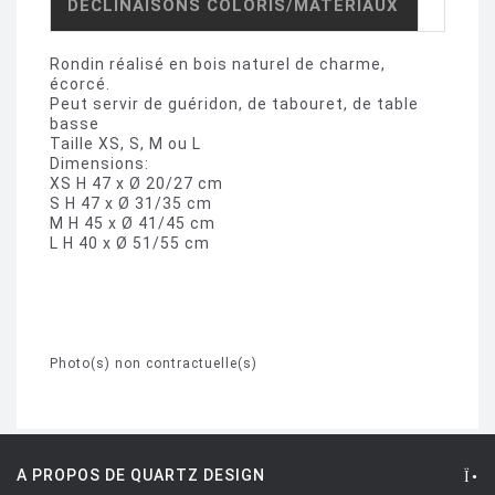
DÉCLINAISONS COLORIS/MATÉRIAUX
Rondin réalisé en bois naturel de charme,
écorcé.
Peut servir de guéridon, de tabouret, de table
basse
Taille XS, S, M ou L
Dimensions:
XS H 47 x Ø 20/27 cm
S H 47 x Ø 31/35 cm
M H 45 x Ø 41/45 cm
L H 40 x Ø 51/55 cm
Photo(s) non contractuelle(s)
A PROPOS DE QUARTZ DESIGN