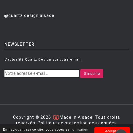
@quartz.design.alsace
NEWSLETTER
L'actualité Quartz Design sur votre email.
S'inscrire
Copyright © 2026
Made in Alsace. Tous droits
réservés.
Politique de protection des données
personnelles
|
Mentions légales
|
Conditions générales
En naviguant sur ce site, vous acceptez l'utilisation
Accepter