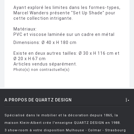
Ayant exploré les limites dans les formes-types,
Marcel Wanders présente "Set Up Shade" pour
cette collection intrigante.
Matériaux:
PVC et viscose laminée sur un cadre en métal
Dimensions: Ø 40 x H 180 cm
Existe en deux autres tailles: Ø 30 x H 116 cm et
Ø 20 x H 67 cm
Articles vendus séparément.
Photo(s) non contractuelle(s)
A PROPOS DE QUARTZ DESIGN
Spécialisé dans le mobilier et la décoration depuis 1865, la
maison Klein-Albert crée l'enseigne QUARTZ DESIGN en 1988.
3 show-room à votre disposition Mulhouse - Colmar - Strasbourg