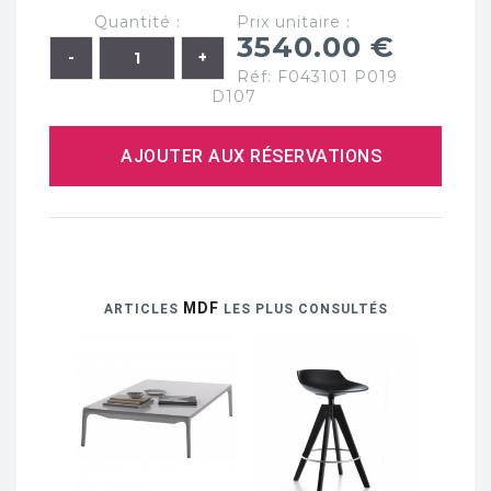
Quantité :
Prix unitaire :
3540.00 €
Réf: F043101 P019
D107
AJOUTER AUX RÉSERVATIONS
MDF
ARTICLES
LES PLUS CONSULTÉS