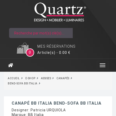
MES RÉSERVATIONS
0
Article(s) - 0.00 €
ACCUEIL
E-SHOP
ASSISES
CANAPÉS
BEND-SOFA BB ITALIA
CANAPÉ BB ITALIA BEND-SOFA BB ITALIA
Designer:
Patricia URQUIOLA
Marque:
BB Italia