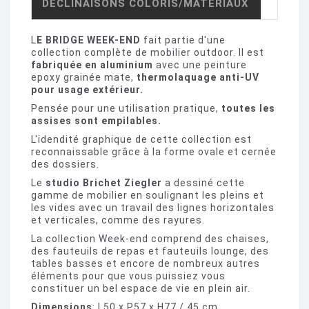
DÉCLINAISONS COLORIS/MATÉRIAUX
L
E BRIDGE WEEK-END
fait partie d'une
collection complète de mobilier outdoor. Il est
fabriquée en aluminium
avec une peinture
epoxy grainée mate,
thermolaquage anti-UV
pour usage extérieur.
Pensée pour une utilisation pratique,
toutes les
assises sont empilables.
L'idendité graphique de cette collection est
reconnaissable grâce à la forme ovale et cernée
des dossiers.
Le
studio Brichet Ziegler
a dessiné cette
gamme de mobilier en soulignant les pleins et
les vides avec un travail des lignes horizontales
et verticales, comme des rayures.
La collection Week-end comprend des chaises,
des fauteuils de repas et fauteuils lounge, des
tables basses et encore de nombreux autres
éléments pour que vous puissiez vous
constituer un bel espace de vie en plein air.
Dimensions
: L50 x P57 x H77 / 45 cm