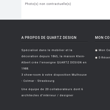
Photo(s) non contractuelle(s)
A PROPOS DE QUARTZ DESIGN
MON C
Spécialisé dans le mobilier et la
Mon C
.
décoration depuis 1865, la maison Klein-
E-Réser
.
Albert crée l'enseigne QUARTZ DESIGN en
1988.
3 show-room à votre disposition Mulhouse
- Colmar - Strasbourg
Une équipe de 20 collaborateurs dont 6
architectes d'intérieur / designer