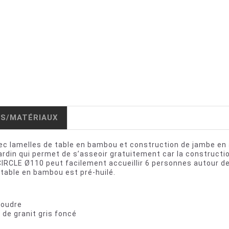
IS/MATÉRIAUX
c lamelles de table en bambou et construction de jambe en a
ardin qui permet de s’asseoir gratuitement car la constructi
CIRCLE Ø110 peut facilement accueillir 6 personnes autour de 
 table en bambou est pré-huilé.
poudre
 de granit gris foncé