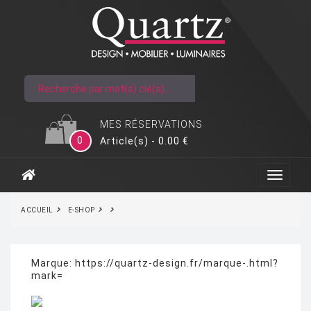
MES RÉSERVATIONS
0
Article(s) - 0.00 €
ACCUEIL
E-SHOP
Marque:
https://quartz-design.fr/marque-.html?
mark=