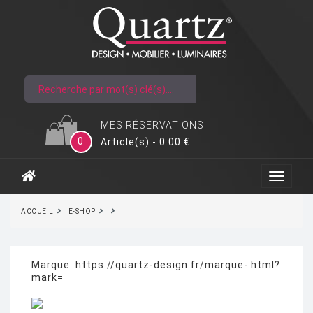
MES RÉSERVATIONS
0
Article(s) - 0.00 €
ACCUEIL
E-SHOP
Marque:
https://quartz-design.fr/marque-.html?
mark=